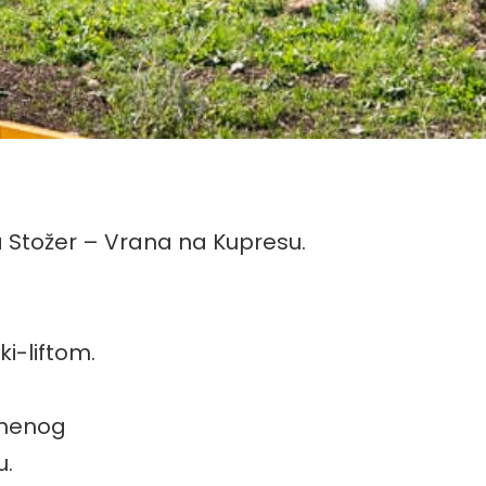
a Stožer – Vrana na Kupresu.
i-liftom.
emenog
u.