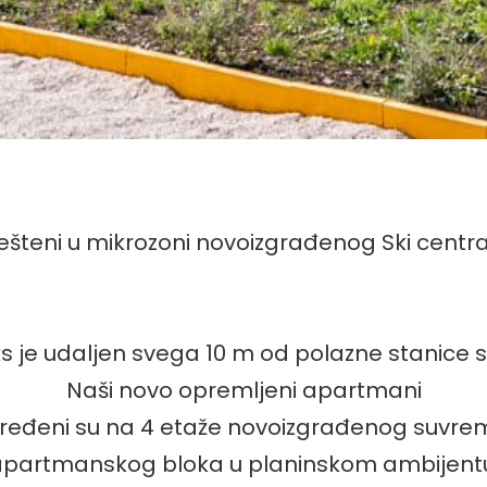
šteni u mikrozoni novoizgrađenog Ski centr
 je udaljen svega 10 m od polazne stanice sk
Naši novo opremljeni apartmani
ređeni su na 4 etaže novoizgrađenog suvr
partmanskog bloka u planinskom ambijent