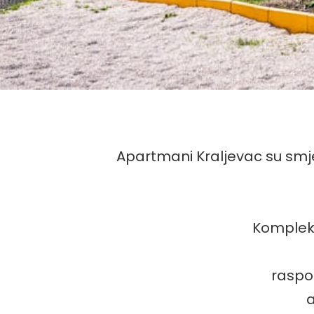
Apartmani Kraljevac su smje
Kompleks
raspo
a