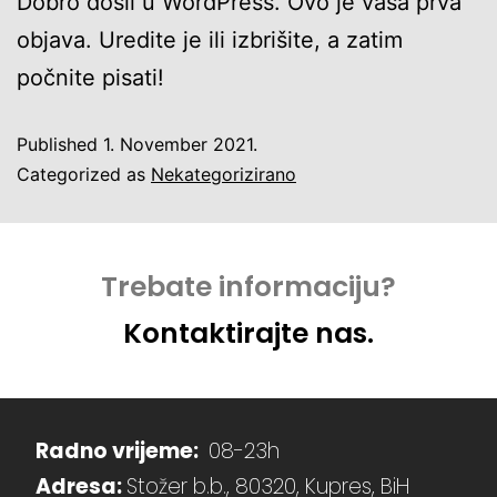
Dobro došli u WordPress. Ovo je vaša prva
objava. Uredite je ili izbrišite, a zatim
počnite pisati!
Published
1. November 2021.
Categorized as
Nekategorizirano
Trebate informaciju?
Kontaktirajte nas.
Radno vrijeme:
08-23h
Adresa:
Stožer b.b., 80320, Kupres, BiH